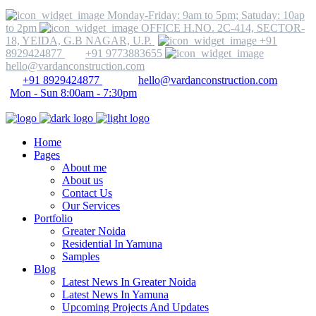
Monday-Friday: 9am to 5pm; Satuday: 10ap
to 2pm
OFFICE H.NO. 2C-414, SECTOR-
18, YEIDA, G.B NAGAR, U.P.
+91
8929424877
+91 9773883655
hello@vardanconstruction.com
+91 8929424877
hello@vardanconstruction.com
Mon - Sun 8:00am - 7:30pm
Home
Pages
About me
About us
Contact Us
Our Services
Portfolio
Greater Noida
Residential In Yamuna
Samples
Blog
Latest News In Greater Noida
Latest News In Yamuna
Upcoming Projects And Updates