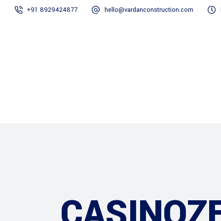
+91 8929424877
hello@vardanconstruction.com
Home
CASINOZE