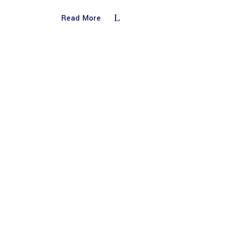
Read More