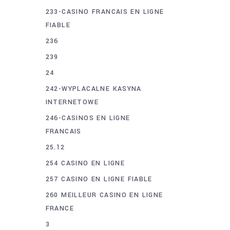
233-CASINO FRANCAIS EN LIGNE
FIABLE
236
239
24
242-WYPLACALNE KASYNA
INTERNETOWE
246-CASINOS EN LIGNE
FRANCAIS
25.12
254 CASINO EN LIGNE
257 CASINO EN LIGNE FIABLE
260 MEILLEUR CASINO EN LIGNE
FRANCE
3