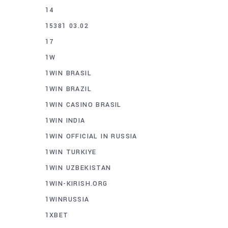
14
15381 03.02
17
1W
1WIN BRASIL
1WIN BRAZIL
1WIN CASINO BRASIL
1WIN INDIA
1WIN OFFICIAL IN RUSSIA
1WIN TURKIYE
1WIN UZBEKISTAN
1WIN-KIRISH.ORG
1WINRUSSIA
1XBET