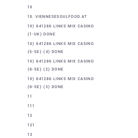
10
10. VIENNESESOULFOOD.AT
10) 641286 LINKS MIX CASINO
(1-UK) DONE
10) 641286 LINKS MIX CASINO
(5-SE) (4) DONE
10) 641286 LINKS MIX CASINO
(6-SE) (2) DONE
10) 641286 LINKS MIX CASINO
(6-SE) (3) DONE
11
111
12
121
13