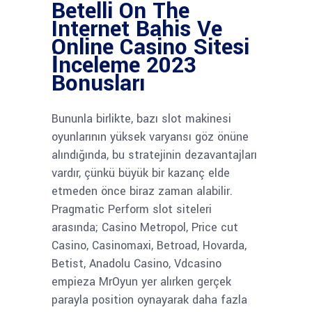
Betelli On The
Internet Bahis Ve
Online Casino Sitesi
İnceleme 2023
Bonusları
Bununla birlikte, bazı slot makinesi
oyunlarının yüksek varyansı göz önüne
alındığında, bu stratejinin dezavantajları
vardır, çünkü büyük bir kazanç elde
etmeden önce biraz zaman alabilir.
Pragmatic Perform slot siteleri
arasında; Casino Metropol, Price cut
Casino, Casinomaxi, Betroad, Hovarda,
Betist, Anadolu Casino, Vdcasino
empieza MrOyun yer alırken gerçek
parayla position oynayarak daha fazla