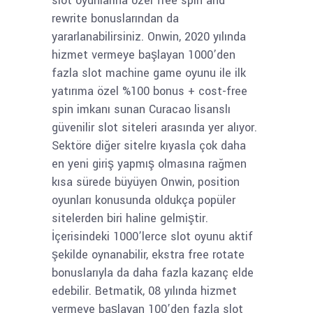
slot oyunlarına özel free spin and
rewrite bonuslarından da
yararlanabilirsiniz. Onwin, 2020 yılında
hizmet vermeye başlayan 1000’den
fazla slot machine game oyunu ile ilk
yatırıma özel %100 bonus + cost-free
spin imkanı sunan Curacao lisanslı
güvenilir slot siteleri arasında yer alıyor.
Sektöre diğer sitelre kıyasla çok daha
en yeni giriş yapmış olmasına rağmen
kısa sürede büyüyen Onwin, position
oyunları konusunda oldukça popüler
sitelerden biri haline gelmiştir.
İçerisindeki 1000’lerce slot oyunu aktif
şekilde oynanabilir, ekstra free rotate
bonuslarıyla da daha fazla kazanç elde
edebilir. Betmatik, 08 yılında hizmet
vermeye başlayan 100’den fazla slot