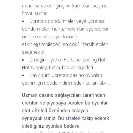
deneme ve en ilginç ve karlı olanı seçme
fırsatı sunar.
Ücretsiz döndürmeler veya ücretsiz
döndürmeler muhtemelen bir oyuncunun
on line casino oyunlarında
etkinleştirebileceği en çok” “tercih edilen
seçenektir.
Örneğin, Tyre of Fortune, Losing Hot,
Hot & Spicy, Extra Top ve diğerleri.
Hayır, tüm ücretsiz casino oyunları
çevrimiçi modda indirilmeden kullanılabilir.
Uzman casino sağlayıcıları tarafından
üretilen ve piyasaya sürülen bu oyunları
slot siteleri üzerinden kolayca
oynayabilirsiniz. Bu siteleri takip ederek
dilediğiniz oyunları bedava