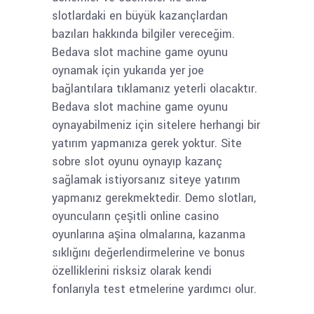
slotlardaki en büyük kazançlardan
bazıları hakkında bilgiler vereceğim.
Bedava slot machine game oyunu
oynamak için yukarıda yer joe
bağlantılara tıklamanız yeterli olacaktır.
Bedava slot machine game oyunu
oynayabilmeniz için sitelere herhangi bir
yatırım yapmanıza gerek yoktur. Site
sobre slot oyunu oynayıp kazanç
sağlamak istiyorsanız siteye yatırım
yapmanız gerekmektedir. Demo slotları,
oyuncuların çeşitli online casino
oyunlarına aşina olmalarına, kazanma
sıklığını değerlendirmelerine ve bonus
özelliklerini risksiz olarak kendi
fonlarıyla test etmelerine yardımcı olur.