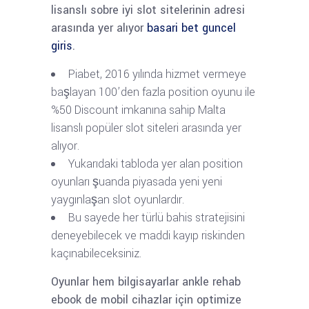
lisanslı sobre iyi slot sitelerinin adresi
arasında yer alıyor
basari bet guncel
giris
.
Piabet, 2016 yılında hizmet vermeye
başlayan 100’den fazla position oyunu ile
%50 Discount imkanına sahip Malta
lisanslı popüler slot siteleri arasında yer
alıyor.
Yukarıdaki tabloda yer alan position
oyunları şuanda piyasada yeni yeni
yaygınlaşan slot oyunlardır.
Bu sayede her türlü bahis stratejisini
deneyebilecek ve maddi kayıp riskinden
kaçınabileceksiniz.
Oyunlar hem bilgisayarlar ankle rehab
ebook de mobil cihazlar için optimize