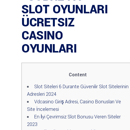
SLOT OYUNLARI
ÜCRETSIZ
CASINO
OYUNLARI
Content
Slot Siteleri 6 Durante Güvenilir Slot Sitelerinin
Adresleri 2024
Vdcasino Giriş Adresi, Casino Bonusları Ve
Site İncelemesi
En İyi Çevrimsiz Slot Bonusu Veren Siteler
2023