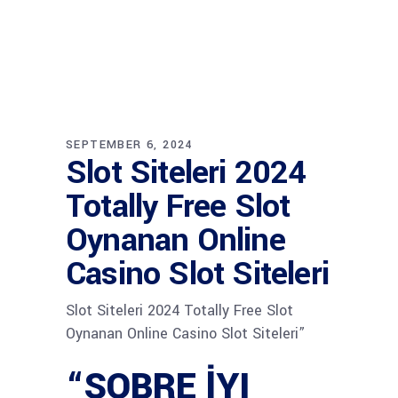
SEPTEMBER 6, 2024
Slot Siteleri 2024
Totally Free Slot
Oynanan Online
Casino Slot Siteleri
Slot Siteleri 2024 Totally Free Slot
Oynanan Online Casino Slot Siteleri”
“SOBRE İYI