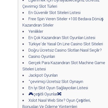
Eğlenmek Için Oynayabileceğiniz Ücretsiz
Çevrimiçi Slot Türleri
En Güvenilir Slot Siteleri Listesi
Free Spin Veren Siteler +100 Bedava Dönüş
Kazandıran Siteler
Yenilikler
En Çok Kazandıran Slot Oyunları Listesi
Türkiye’de Yasal On Line Casino Slot Siteleri
Doğru Ücretsiz Casino Slotları Nasıl Seçilir?
Casino Oyunları
Gerçek Para Kazandıran Slot Machine Game
Siteleri Listesi
Jackpot Oyunları
“çevrimiçi Ücretsiz Slot Oynayın
En İyi Slot Oyun Sağlayıcıları Listesi
🎮çeşitli Oyunlar🔀
Xslot Nasıl Web Site? Oyun Çeşitleri,
Bonusları Ve Ödeme Yöntemleri