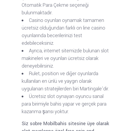
Otomatik Para Çekme seçeneği
bulunmaktadır.
Casino oyunları oynamak tamamen
ücretsiz olduğundan farklı on line casino
oyunlarında becerilerinizi test
edebileceksiniz.
Ayrıca, internet sitemizde bulunan slot
makineleri ve oyunları ücretsiz olarak
deneyebilirsiniz.
Rulet, position ve diğer oyunlarda
kullanılan en ünlü ve yaygın olarak
uygulanan stratejilerden biri Martingale’dir.
Ücretsiz slot oynayan oyuncu sanal
para birimiyle bahis yapar ve gerçek para
kazanma şansı yoktur.
Siz sobre Mobilbahis sitesine üye olarak