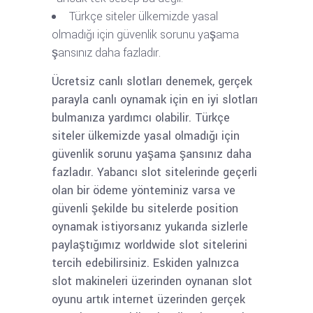
Türkçe siteler ülkemizde yasal
olmadığı için güvenlik sorunu yaşama
şansınız daha fazladır.
Ücretsiz canlı slotları denemek, gerçek
parayla canlı oynamak için en iyi slotları
bulmanıza yardımcı olabilir. Türkçe
siteler ülkemizde yasal olmadığı için
güvenlik sorunu yaşama şansınız daha
fazladır. Yabancı slot sitelerinde geçerli
olan bir ödeme yönteminiz varsa ve
güvenli şekilde bu sitelerde position
oynamak istiyorsanız yukarıda sizlerle
paylaştığımız worldwide slot sitelerini
tercih edebilirsiniz. Eskiden yalnızca
slot makineleri üzerinden oynanan slot
oyunu artık internet üzerinden gerçek