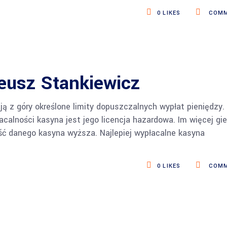
0
LIKES
COMM
usz Stankiewicz
ją z góry określone limity dopuszczalnych wypłat pieniędzy.
alności kasyna jest jego licencja hazardowa. Im więcej gie
ść danego kasyna wyższa. Najlepiej wypłacalne kasyna
0
LIKES
COMM