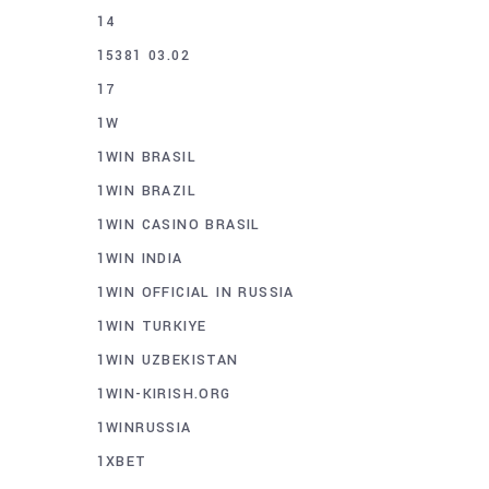
14
15381 03.02
17
1W
1WIN BRASIL
1WIN BRAZIL
1WIN CASINO BRASIL
1WIN INDIA
1WIN OFFICIAL IN RUSSIA
1WIN TURKIYE
1WIN UZBEKISTAN
1WIN-KIRISH.ORG
1WINRUSSIA
1XBET