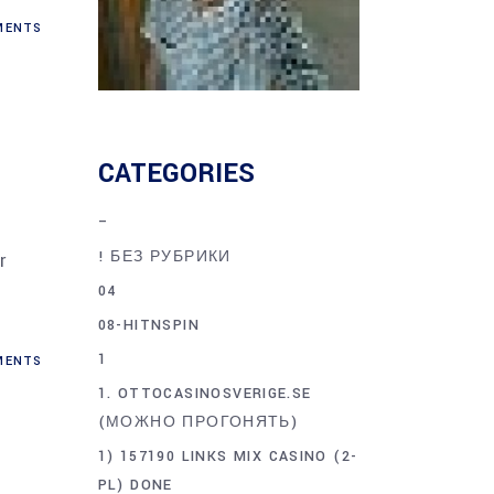
ENTS
CATEGORIES
–
! БЕЗ РУБРИКИ
r
04
08-HITNSPIN
1
ENTS
1. OTTOCASINOSVERIGE.SE
(МОЖНО ПРОГОНЯТЬ)
1) 157190 LINKS MIX CASINO (2-
PL) DONE