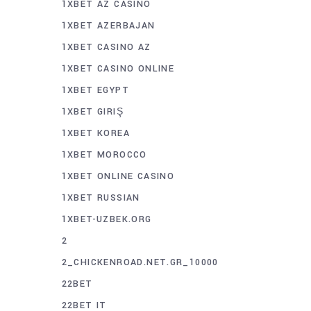
1XBET AZ CASINO
1XBET AZERBAJAN
1XBET CASINO AZ
1XBET CASINO ONLINE
1XBET EGYPT
1XBET GIRIŞ
1XBET KOREA
1XBET MOROCCO
1XBET ONLINE CASINO
1XBET RUSSIAN
1XBET-UZBEK.ORG
2
2_CHICKENROAD.NET.GR_10000
22BET
22BET IT